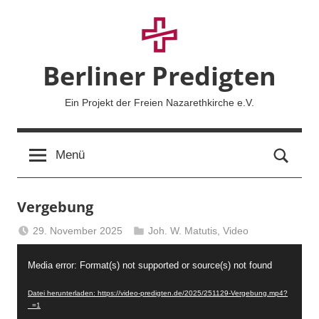
Zum
Inhalt
springen
Berliner Predigten
Ein Projekt der Freien Nazarethkirche e.V.
Such
Menü
Vergebung
29. November 2025
Joh. W. Matutis
,
Video
Berliner
Video-
Predigten
Media error: Format(s) not supported or source(s) not found
Player
Datei herunterladen: https://video-predigten.de/2025/251129-Vergebung.mp4?
_=1