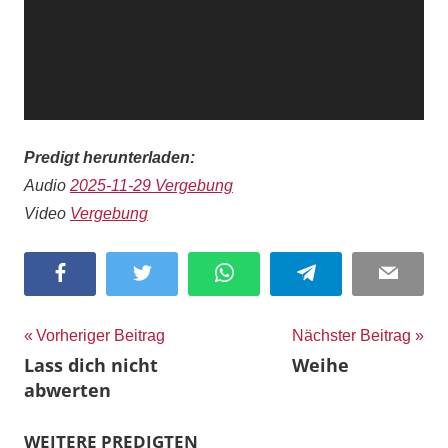
Predigt herunterladen:
Audio
2025-11-29 Vergebung
Video
Vergebung
Facebook
Twitter
WhatsApp
Telegram
Email
Beitragsnavigation
Vorheriger Beitrag
Nächster Beitrag
Lass dich nicht
Weihe
abwerten
WEITERE PREDIGTEN