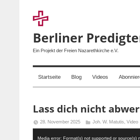
Zum
Inhalt
springen
Berliner Predigt
Ein Projekt der Freien Nazarethkirche e.V.
Startseite
Blog
Videos
Abonnier
Lass dich nicht abwe
28. November 2025
Joh. W. Matutis
,
Video
Berliner
Video-
Predigten
Media error: Format(s) not supported or source(s) 