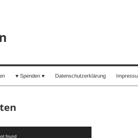
en
en
♥ Spenden ♥
Datenschutzerklärung
Impress
rten
not found