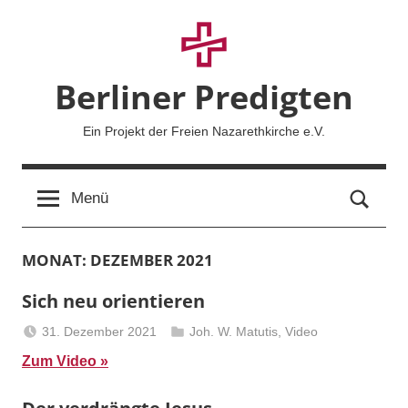
Zum
Inhalt
springen
Berliner Predigten
Ein Projekt der Freien Nazarethkirche e.V.
Such
Menü
MONAT:
DEZEMBER 2021
Sich neu orientieren
31. Dezember 2021
Joh. W. Matutis
,
Video
Berliner
Zum Video
Predigten