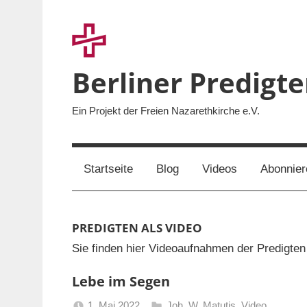
Zum
Inhalt
springen
Berliner Predigt
Ein Projekt der Freien Nazarethkirche e.V.
Startseite
Blog
Videos
Abonnier
PREDIGTEN ALS VIDEO
Sie finden hier Videoaufnahmen der Predigten
Lebe im Segen
1. Mai 2022
Joh. W. Matutis
,
Video