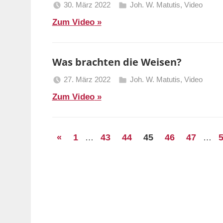
30. März 2022
Joh. W. Matutis
,
Video
Berliner
Zum Video
Predigten
Was brachten die Weisen?
27. März 2022
Joh. W. Matutis
,
Video
Berliner
Zum Video
Predigten
Seitennummerierung
Vorherige
«
1
43
44
45
46
47
…
…
Beiträge
der
Beiträge