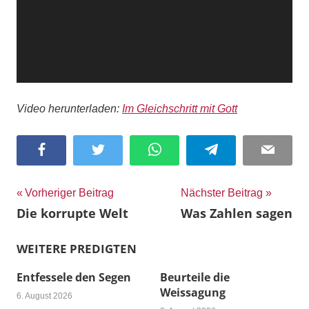
Video herunterladen:
Im Gleichschritt mit Gott
Facebook
Twitter
WhatsApp
Telegram
Email
Beitragsnavigation
Vorheriger Beitrag
Nächster Beitrag
Die korrupte Welt
Was Zahlen sagen
WEITERE PREDIGTEN
Entfessele den Segen
Beurteile die
Weissagung
6. August 2026