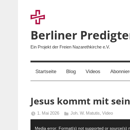
Zum
Inhalt
springen
Berliner Predigt
Ein Projekt der Freien Nazarethkirche e.V.
Startseite
Blog
Videos
Abonnier
Jesus kommt mit sei
1. Mai 2026
Joh. W. Matutis
,
Video
Berliner
Video-
Predigten
Media error: Format(s) not supported or source(s) 