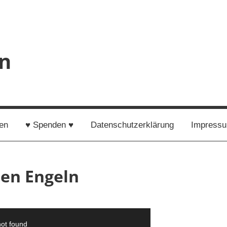
en
en
♥ Spenden ♥
Datenschutzerklärung
Impress
nen Engeln
not found