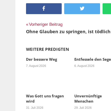
Facebook
Twitter
Beitragsnavigation
Vorheriger Beitrag
Ohne Glauben zu springen, ist tödlich
WEITERE PREDIGTEN
Der bessere Weg
Entfessele den Seg
7. August 2026
6. August 2026
Was Gott uns fragen
Unvernünftige
wird
Menschen
31. Juli 2026
29. Juli 2026