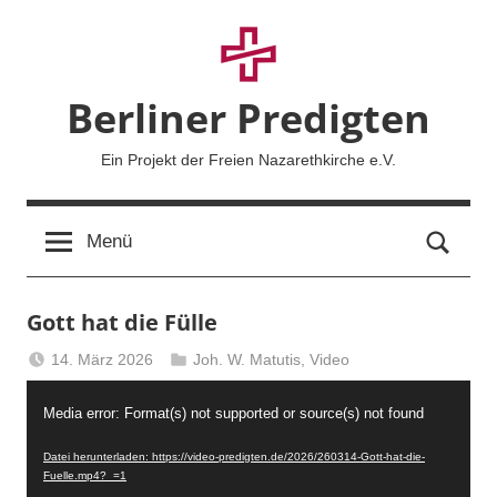
Zum
Inhalt
springen
Berliner Predigten
Ein Projekt der Freien Nazarethkirche e.V.
Such
Menü
Gott hat die Fülle
14. März 2026
Joh. W. Matutis
,
Video
Berliner
Video-
Predigten
Media error: Format(s) not supported or source(s) not found
Player
Datei herunterladen: https://video-predigten.de/2026/260314-Gott-hat-die-
Fuelle.mp4?_=1