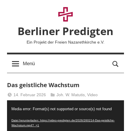
Zum
Inhalt
springen
Berliner Predigten
Ein Projekt der Freien Nazarethkirche e.V.
Such
Menü
Das geistliche Wachstum
14. Februar 2026
Joh. W. Matutis
,
Video
Berliner
Video-
Predigten
Media error: Format(s) not supported or source(s) not found
Player
Datei herunterladen: https://video-predigten.de/2026/260214-Das-geistliche-
Wachstum.mp4?_=1