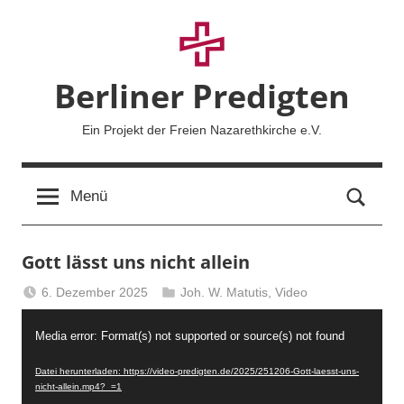
Zum
Inhalt
springen
Berliner Predigten
Ein Projekt der Freien Nazarethkirche e.V.
Such
Menü
Gott lässt uns nicht allein
6. Dezember 2025
Joh. W. Matutis
,
Video
Berliner
Video-
Predigten
Media error: Format(s) not supported or source(s) not found
Player
Datei herunterladen: https://video-predigten.de/2025/251206-Gott-laesst-uns-
nicht-allein.mp4?_=1