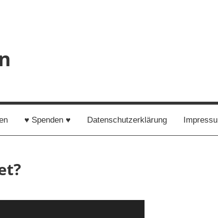
en
en
♥ Spenden ♥
Datenschutzerklärung
Impress
et?