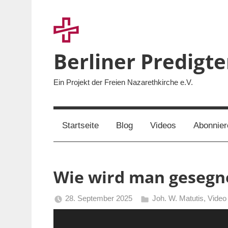
Zum
Inhalt
springen
Berliner Predigt
Ein Projekt der Freien Nazarethkirche e.V.
Startseite
Blog
Videos
Abonnier
Wie wird man gesegn
28. September 2025
Joh. W. Matutis
,
Video
Berliner
Video-
Predigten