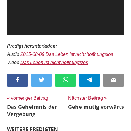
Predigt herunterladen:
Audio
2025-08-09 Das Leben ist nicht hoffnungslos
Video
Das Leben ist nicht hoffnungslos
Facebook
Twitter
WhatsApp
Telegram
Email
Beitragsnavigation
Vorheriger Beitrag
Nächster Beitrag
Das Geheimnis der
Gehe mutig vorwärts
Vergebung
WEITERE PREDIGTEN