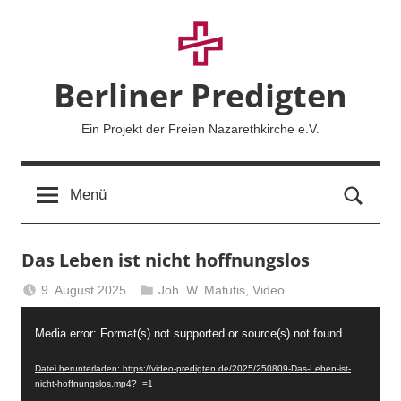
Zum
Inhalt
springen
Berliner Predigten
Ein Projekt der Freien Nazarethkirche e.V.
Such
Menü
Das Leben ist nicht hoffnungslos
9. August 2025
Joh. W. Matutis
,
Video
Berliner
Video-
Predigten
Media error: Format(s) not supported or source(s) not found
Player
Datei herunterladen: https://video-predigten.de/2025/250809-Das-Leben-ist-
nicht-hoffnungslos.mp4?_=1