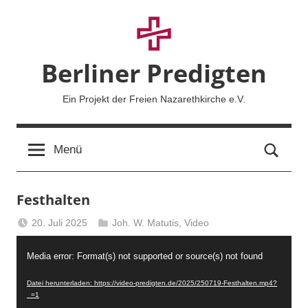
Zum
Inhalt
springen
Berliner Predigten
Ein Projekt der Freien Nazarethkirche e.V.
Such
Menü
Festhalten
20. Juli 2025
Joh. W. Matutis
,
Video
Berliner
Video-
Predigten
Media error: Format(s) not supported or source(s) not found
Player
Datei herunterladen: https://video-predigten.de/2025/250719-Festhalten.mp4?
_=1