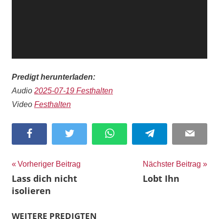
Predigt herunterladen:
Audio
2025-07-19 Festhalten
Video
Festhalten
Facebook
Twitter
WhatsApp
Telegram
Email
Beitragsnavigation
Vorheriger Beitrag
Nächster Beitrag
Lass dich nicht
Lobt Ihn
isolieren
WEITERE PREDIGTEN