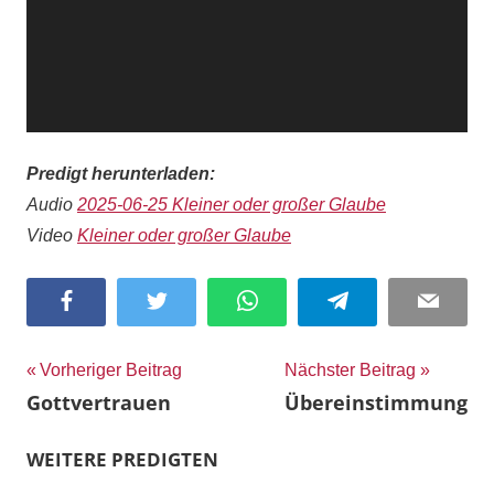
Predigt herunterladen:
Audio
2025-06-25 Kleiner oder großer Glaube
Video
Kleiner oder großer Glaube
Facebook
Twitter
WhatsApp
Telegram
Email
Beitragsnavigation
Vorheriger Beitrag
Nächster Beitrag
Gottvertrauen
Übereinstimmung
WEITERE PREDIGTEN