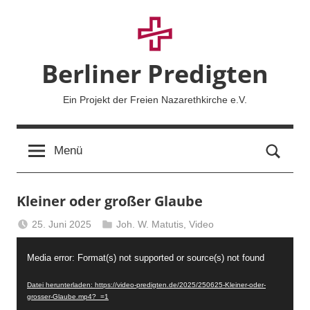
Zum
Inhalt
springen
Berliner Predigten
Ein Projekt der Freien Nazarethkirche e.V.
Such
Menü
Kleiner oder großer Glaube
25. Juni 2025
Joh. W. Matutis
,
Video
Berliner
Video-
Predigten
Media error: Format(s) not supported or source(s) not found
Player
Datei herunterladen: https://video-predigten.de/2025/250625-Kleiner-oder-
grosser-Glaube.mp4?_=1