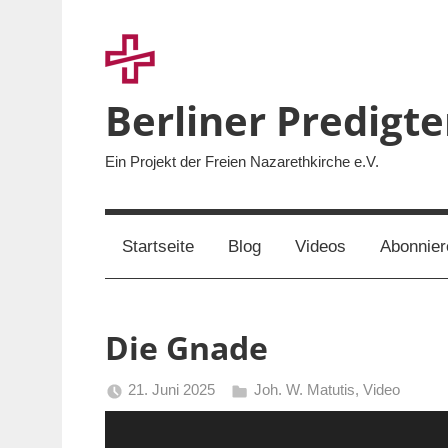
Zum
Inhalt
springen
Berliner Predigt
Ein Projekt der Freien Nazarethkirche e.V.
Startseite
Blog
Videos
Abonnier
Die Gnade
21. Juni 2025
Joh. W. Matutis
,
Video
Berliner
Video-
Predigten