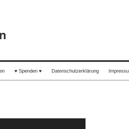
en
en
♥ Spenden ♥
Datenschutzerklärung
Impress