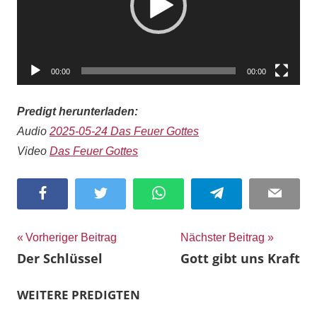
00:00
00:00
Predigt herunterladen:
Audio
2025-05-24 Das Feuer Gottes
Video
Das Feuer Gottes
Facebook
Twitter
WhatsApp
Telegram
Email
Beitragsnavigation
Vorheriger Beitrag
Nächster Beitrag
Der Schlüssel
Gott gibt uns Kraft
WEITERE PREDIGTEN