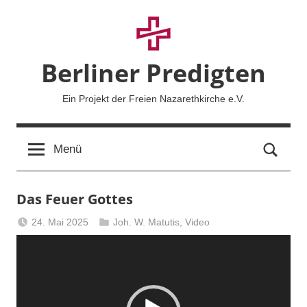
Zum
Inhalt
springen
Berliner Predigten
Ein Projekt der Freien Nazarethkirche e.V.
Such
Menü
Das Feuer Gottes
24. Mai 2025
Joh. W. Matutis
,
Video
Berliner
Video-
Predigten
Player