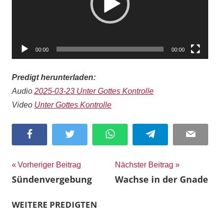
00:00
00:00
Predigt herunterladen:
Audio
2025-03-23 Unter Gottes Kontrolle
Video
Unter Gottes Kontrolle
Facebook
Twitter
WhatsApp
Telegram
Email
Beitragsnavigation
Vorheriger Beitrag
Nächster Beitrag
Sündenvergebung
Wachse in der Gnade
WEITERE PREDIGTEN