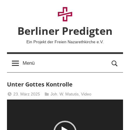
Zum
Inhalt
springen
Berliner Predigten
Ein Projekt der Freien Nazarethkirche e.V.
Such
Menü
Unter Gottes Kontrolle
23. März 2025
Joh. W. Matutis
,
Video
Berliner
Video-
Predigten
Player