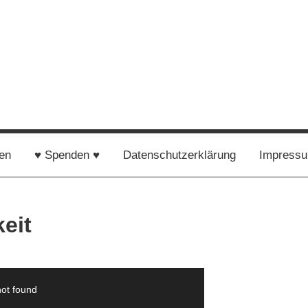
n
en
♥ Spenden ♥
Datenschutzerklärung
Impress
keit
not found