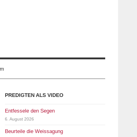
YouTube
Telegram
Twitter
Instagram
SoundCloud
Facebook
Suche
um
PREDIGTEN ALS VIDEO
Entfessele den Segen
6. August 2026
Beurteile die Weissagung