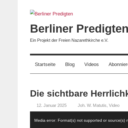
Zum
Inhalt
springen
Berliner Predigte
Ein Projekt der Freien Nazarethkirche e.V.
Startseite
Blog
Videos
Abonnier
Die sichtbare Herrlich
12. Januar 2025
Joh. W. Matutis
,
Video
Berliner
Video-
Predigten
Media error: Format(s) not supported or source(s) 
Player