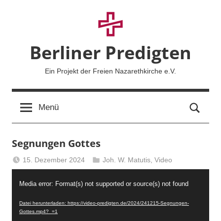
Zum
Inhalt
springen
Berliner Predigten
Ein Projekt der Freien Nazarethkirche e.V.
Such
Menü
Segnungen Gottes
15. Dezember 2024
Joh. W. Matutis
,
Video
Berliner
Video-
Predigten
Media error: Format(s) not supported or source(s) not found
Player
Datei herunterladen: https://video-predigten.de/2024/241215-Segnungen-
Gottes.mp4?_=1