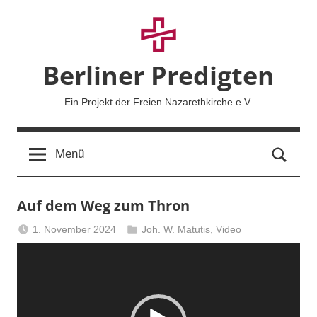
Zum
Inhalt
springen
Berliner Predigten
Ein Projekt der Freien Nazarethkirche e.V.
Such
Menü
Auf dem Weg zum Thron
1. November 2024
Joh. W. Matutis
,
Video
Berliner
Video-
Predigten
Player