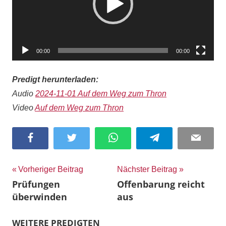
00:00
00:00
Predigt herunterladen:
Audio
2024-11-01 Auf dem Weg zum Thron
Video
Auf dem Weg zum Thron
Facebook
Twitter
WhatsApp
Telegram
Email
Beitragsnavigation
Vorheriger Beitrag
Nächster Beitrag
Prüfungen
Offenbarung reicht
überwinden
aus
WEITERE PREDIGTEN