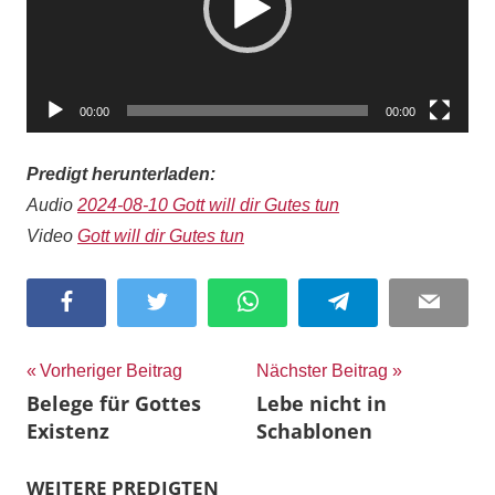
00:00
00:00
Predigt herunterladen:
Audio
2024-08-10 Gott will dir Gutes tun
Video
Gott will dir Gutes tun
Facebook
Twitter
WhatsApp
Telegram
Email
Beitragsnavigation
Vorheriger Beitrag
Nächster Beitrag
Belege für Gottes
Lebe nicht in
Existenz
Schablonen
WEITERE PREDIGTEN