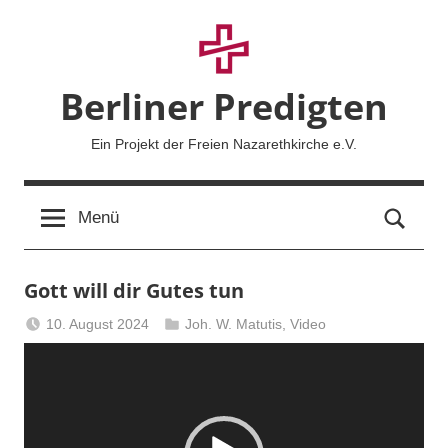
Zum
Inhalt
springen
Berliner Predigten
Ein Projekt der Freien Nazarethkirche e.V.
Such
Menü
Gott will dir Gutes tun
10. August 2024
Joh. W. Matutis
,
Video
Berliner
Video-
Predigten
Player