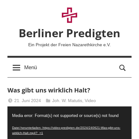
Zum
Inhalt
springen
Berliner Predigten
Ein Projekt der Freien Nazarethkirche e.V.
Such
Menü
Was gibt uns wirklich Halt?
21. Juni 2024
Joh. W. Matutis
,
Video
Berliner
Video-
Predigten
Media error: Format(s) not supported or source(s) not found
Player
Datei herunterladen: https://video-predigten.de/2024/240621-Was-gibt-uns-
wirklich-Halt.mp4?_=1