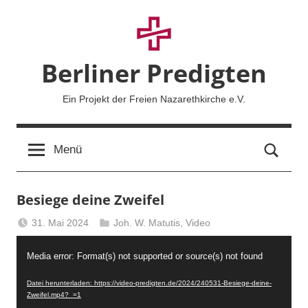
Zum
Inhalt
springen
Berliner Predigten
Ein Projekt der Freien Nazarethkirche e.V.
Such
Menü
Besiege deine Zweifel
31. Mai 2024
Joh. W. Matutis
,
Video
Berliner
Video-
Predigten
Media error: Format(s) not supported or source(s) not found
Player
Datei herunterladen: https://video-predigten.de/2024/240531-Besiege-deine-
Zweifel.mp4?_=1