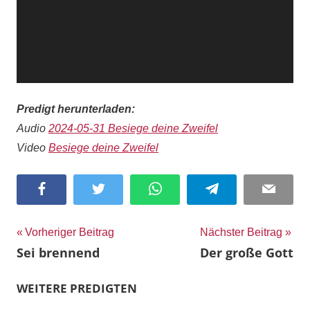
Predigt herunterladen:
Audio
2024-05-31 Besiege deine Zweifel
Video
Besiege deine Zweifel
Facebook
Twitter
WhatsApp
Telegram
Email
Beitragsnavigation
Vorheriger Beitrag
Nächster Beitrag
Sei brennend
Der große Gott
WEITERE PREDIGTEN