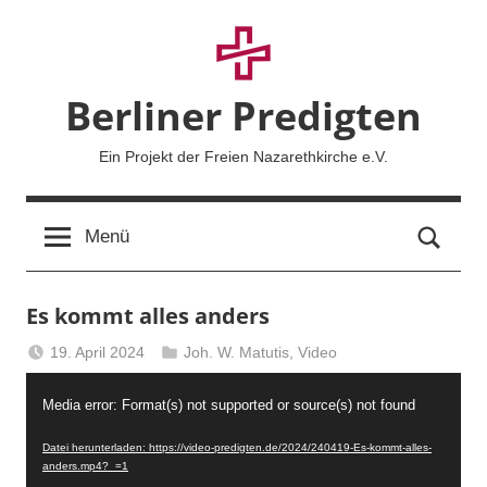
Zum
Inhalt
springen
Berliner Predigten
Ein Projekt der Freien Nazarethkirche e.V.
Such
Menü
Es kommt alles anders
19. April 2024
Joh. W. Matutis
,
Video
Berliner
Video-
Predigten
Media error: Format(s) not supported or source(s) not found
Player
Datei herunterladen: https://video-predigten.de/2024/240419-Es-kommt-alles-
anders.mp4?_=1