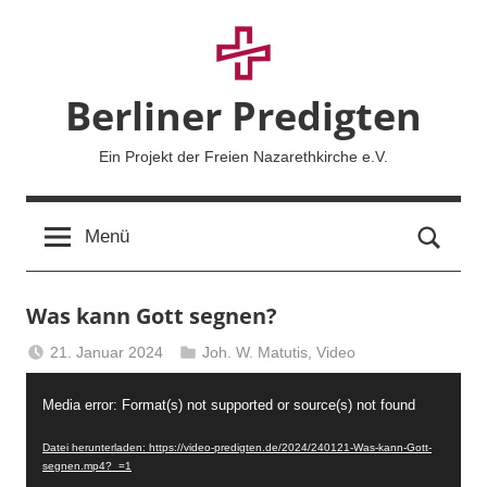
Zum
Inhalt
springen
Berliner Predigten
Ein Projekt der Freien Nazarethkirche e.V.
Such
Menü
Was kann Gott segnen?
21. Januar 2024
Joh. W. Matutis
,
Video
Berliner
Video-
Predigten
Media error: Format(s) not supported or source(s) not found
Player
Datei herunterladen: https://video-predigten.de/2024/240121-Was-kann-Gott-
segnen.mp4?_=1