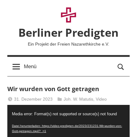
Zum
Inhalt
springen
Berliner Predigten
Ein Projekt der Freien Nazarethkirche e.V.
Such
Menü
Wir wurden von Gott getragen
31. Dezember 2023
Joh. W. Matutis
,
Video
Berliner
Video-
Predigten
Media error: Format(s) not supported or source(s) not found
Player
Datei herunterladen: https://video-predigten.de/2023/231231-Wir-wurden-von-
Gott-getragen.mp4?_=1