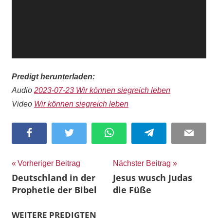
Predigt herunterladen:
Audio
2023-07-23 Wir können siegreich leben
Video
Wir können siegreich leben
Facebook
Twitter
WhatsApp
Telegram
Email
Beitragsnavigation
Vorheriger Beitrag
Nächster Beitrag
Deutschland in der
Jesus wusch Judas
Prophetie der Bibel
die Füße
WEITERE PREDIGTEN