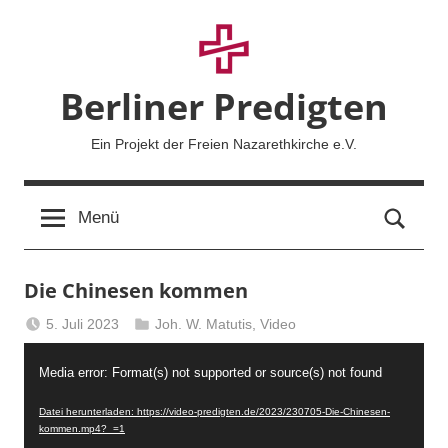
Zum
Inhalt
springen
Berliner Predigten
Ein Projekt der Freien Nazarethkirche e.V.
Such
Menü
Die Chinesen kommen
5. Juli 2023
Joh. W. Matutis
,
Video
Berliner
Video-
Predigten
Media error: Format(s) not supported or source(s) not found
Player
Datei herunterladen: https://video-predigten.de/2023/230705-Die-Chinesen-
kommen.mp4?_=1