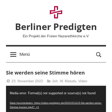
Zum
Inhalt
springen
Berliner Predigten
Ein Projekt der Freien Nazarethkirche e.V.
Such
Menü
Sie werden seine Stimme hören
23. November 2022
Joh. W. Matutis
,
Video
Berliner
Video-
Predigten
Media error: Format(s) not supported or source(s) not found
Player
Datei herunterladen: https://video-predigten.de/2022/221123-Sie-werden-seine-
Stimme-hoeren.mp4?_=1