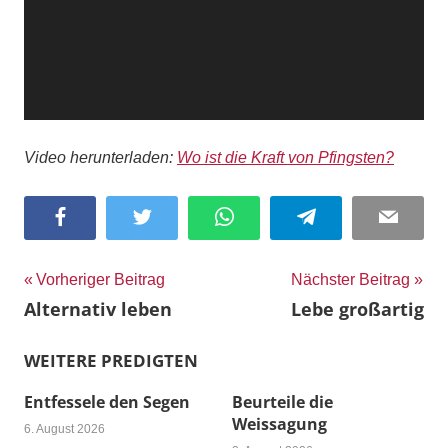
Video herunterladen:
Wo ist die Kraft von Pfingsten?
Facebook
Twitter
WhatsApp
Telegram
Email
Beitragsnavigation
Vorheriger Beitrag
Nächster Beitrag
Alternativ leben
Lebe großartig
WEITERE PREDIGTEN
Entfessele den Segen
Beurteile die
Weissagung
6. August 2026