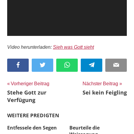
Video herunterladen:
Sieh was Gott sieht
Facebook
Twitter
WhatsApp
Telegram
Email
Beitragsnavigation
Vorheriger Beitrag
Nächster Beitrag
Stehe Gott zur
Sei kein Feigling
Verfügung
WEITERE PREDIGTEN
Entfessele den Segen
Beurteile die