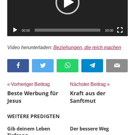
00:00
00:00
Video herunterladen:
Beziehungen, die reich machen
Facebook
Twitter
WhatsApp
Telegram
Email
Beitragsnavigation
Vorheriger Beitrag
Nächster Beitrag
Beste Werbung für
Kraft aus der
Jesus
Sanftmut
WEITERE PREDIGTEN
Gib deinem Leben
Der bessere Weg