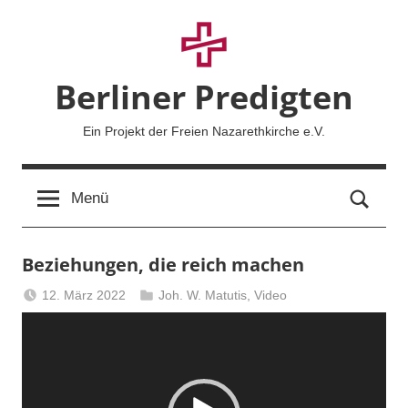
Zum
Inhalt
springen
Berliner Predigten
Ein Projekt der Freien Nazarethkirche e.V.
Such
Menü
Beziehungen, die reich machen
12. März 2022
Joh. W. Matutis
,
Video
Berliner
Video-
Predigten
Player