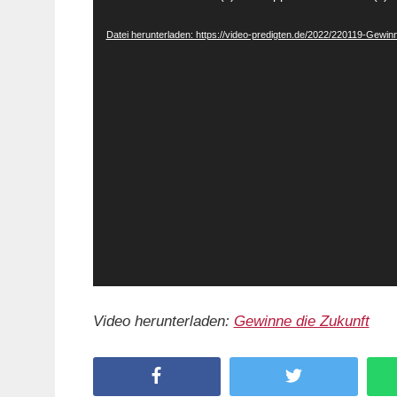
Player
Datei herunterladen: https://video-predigten.de/2022/220119-Gewi
Video herunterladen:
Gewinne die Zukunft
Facebook
Twitter