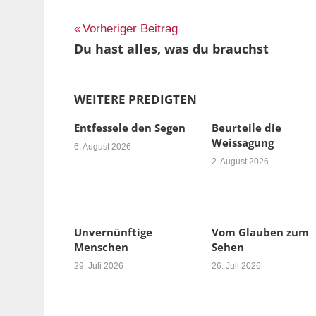
Beitragsnavigation
Vorheriger Beitrag
Du hast alles, was du brauchst
WEITERE PREDIGTEN
Entfessele den Segen
Beurteile die
Weissagung
6. August 2026
2. August 2026
Unvernünftige
Vom Glauben zum
Menschen
Sehen
29. Juli 2026
26. Juli 2026