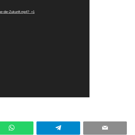
nne-die-Zukunft.mp4?_=1
WhatsApp
Telegram
Email