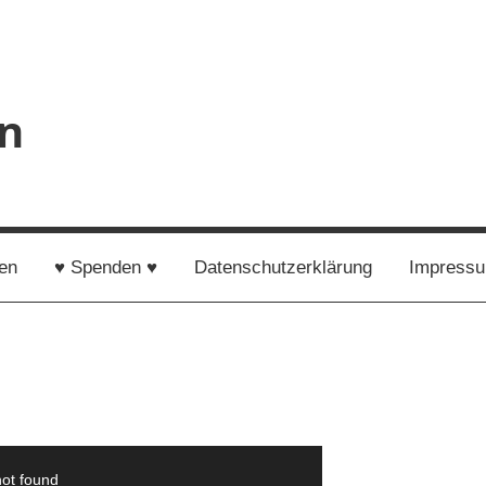
en
en
♥ Spenden ♥
Datenschutzerklärung
Impress
not found