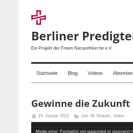
Zum
Inhalt
springen
Berliner Predigt
Ein Projekt der Freien Nazarethkirche e.V.
Startseite
Blog
Videos
Abonnier
Gewinne die Zukunft
19. Januar 2022
Joh. W. Matutis
,
Video
Berliner
Video-
Predigten
Media error: Format(s) not supported or source(s) 