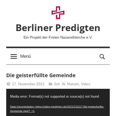
Zum
Inhalt
springen
Berliner Predigten
Ein Projekt der Freien Nazarethkirche e.V.
Such
Menü
Die geisterfüllte Gemeinde
17. November 2021
Joh. W. Matutis
,
Video
Berliner
Video-
Predigten
Media error: Format(s) not supported or source(s) not found
Player
Datei herunterladen: https://video-predigten.de/2021/211117-Die-geisterfuellte-
Gemeinde.mp4?_=1