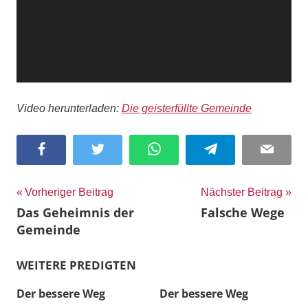
Video herunterladen:
Die geisterfüllte Gemeinde
Facebook
Twitter
WhatsApp
Telegram
Email
Beitragsnavigation
Vorheriger Beitrag
Nächster Beitrag
Das Geheimnis der
Falsche Wege
Gemeinde
WEITERE PREDIGTEN
Der bessere Weg
Der bessere Weg