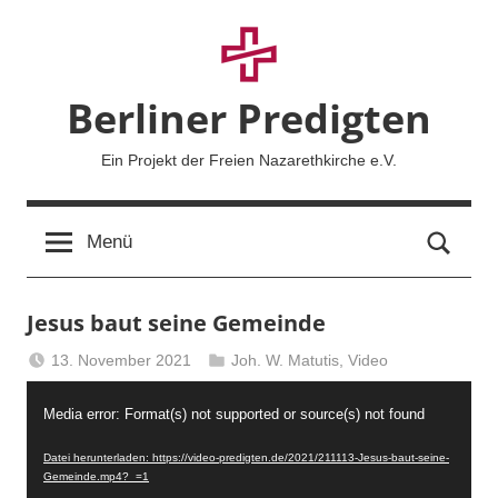
Zum
Inhalt
springen
Berliner Predigten
Ein Projekt der Freien Nazarethkirche e.V.
Such
Menü
Jesus baut seine Gemeinde
13. November 2021
Joh. W. Matutis
,
Video
Berliner
Video-
Predigten
Media error: Format(s) not supported or source(s) not found
Player
Datei herunterladen: https://video-predigten.de/2021/211113-Jesus-baut-seine-
Gemeinde.mp4?_=1