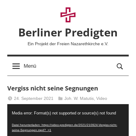
Zum
Inhalt
springen
Berliner Predigten
Ein Projekt der Freien Nazarethkirche e.V.
Such
Menü
Vergiss nicht seine Segnungen
24. September 2021
Joh. W. Matutis
,
Video
Berliner
Video-
Predigten
Media error: Format(s) not supported or source(s) not found
Player
Datei herunterladen: https://video-predigten.de/2021/210924-Vergiss-nicht-
seine-Segnungen.mp4?_=1